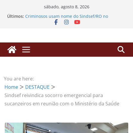
Pular
sábado, agosto 8, 2026
para
Últimos:
Criminosos usam nome do Sindsef/RO no
o
WhatsApp para enganar filiados com falsos
alvarás
conteúdo
SINDSEF/RO vai ao TCU em Brasília para derrubar
“pedágio” da Dedicação Exclusiva e destravar
aposentadorias de professores transpostos
EDITAL DE CONVOCAÇÃO – ASSEMBLEIA GERAL
EXTRAORDINÁRIA
Processos de Progressão: SINDSEF/RO busca
herdeiros de servidores falecidos para liberação
de valores
You are here:
SINDSEF/RO Convoca Servidores e Herdeiros para
Home
DESTAQUE
Atualização sobre Ações Judiciais do Anuênio e
3,17% da FUNAI
Sindsef reivindica socorro emergencial para
sucanzeiros em reunião com o Ministério da Saúde