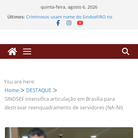
Pular
quinta-feira, agosto 6, 2026
para
Últimos:
Criminosos usam nome do Sindsef/RO no
o
WhatsApp para enganar filiados com falsos
alvarás
conteúdo
SINDSEF/RO vai ao TCU em Brasília para derrubar
“pedágio” da Dedicação Exclusiva e destravar
aposentadorias de professores transpostos
EDITAL DE CONVOCAÇÃO – ASSEMBLEIA GERAL
EXTRAORDINÁRIA
Processos de Progressão: SINDSEF/RO busca
herdeiros de servidores falecidos para liberação
de valores
You are here:
SINDSEF/RO Convoca Servidores e Herdeiros para
Home
DESTAQUE
Atualização sobre Ações Judiciais do Anuênio e
3,17% da FUNAI
SINDSEF intensifica articulação em Brasília para
destravar reenquadramento de servidores (NA–NI)