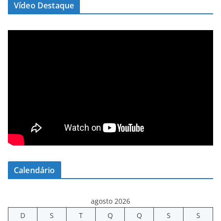
Vídeo Destaque
Calendário
agosto 2026
D
S
T
Q
Q
S
S