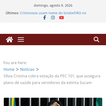
Pular
domingo, agosto 9, 2026
para
Últimos:
Criminosos usam nome do Sindsef/RO no
o
WhatsApp para enganar filiados com falsos
alvarás
conteúdo
SINDSEF/RO vai ao TCU em Brasília para derrubar
“pedágio” da Dedicação Exclusiva e destravar
aposentadorias de professores transpostos
EDITAL DE CONVOCAÇÃO – ASSEMBLEIA GERAL
EXTRAORDINÁRIA
Processos de Progressão: SINDSEF/RO busca
herdeiros de servidores falecidos para liberação
de valores
You are here:
SINDSEF/RO Convoca Servidores e Herdeiros para
Home
Notícias
Atualização sobre Ações Judiciais do Anuênio e
3,17% da FUNAI
Sílvia Cristina cobra votação da PEC 101, que assegura
plano de saúde para servidores da extinta Sucam