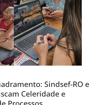
uadramento: Sindsef-RO e
uscam Celeridade e
de Processos