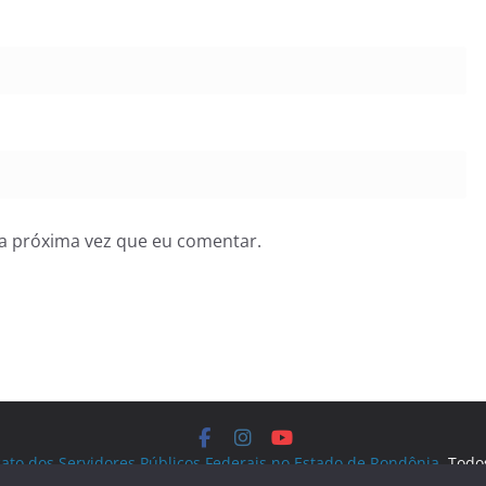
a próxima vez que eu comentar.
cato dos Servidores Públicos Federais no Estado de Rondônia
. Todo