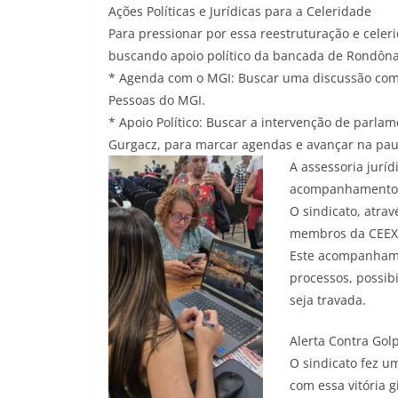
Ações Políticas e Jurídicas para a Celeridade
Para pressionar por essa reestruturação e celer
buscando apoio político da bancada de Rondôna
* Agenda com o MGI: Buscar uma discussão com 
Pessoas do MGI.
* Apoio Político: Buscar a intervenção de parl
Gurgacz, para marcar agendas e avançar na pau
A assessoria jurí
acompanhamento e
O sindicato, atra
membros da CEEXT 
Este acompanhame
processos, possibi
seja travada.
Alerta Contra Gol
O sindicato fez um
com essa vitória 