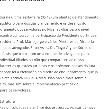
zou na última sexta-feira (05.12) um plantão de atendimento
auditório para discutir o andamento e os desafios do
ramento dos servidores no Nível auxiliar para o nível
ncontro contou com a participação do Presidente do Sindsef
presidente Prof. Mário Jorge e vários Diretores da Diretoria
o, dos advogados Elton Assis, Dr. Tiago Vagner Sócios do
a e Assis que trouxeram uma equipe de advogados para
ndividual filiados ou não que compareceu ao nosso
arecer as questões jurídicas e os próximos passos da luta.
debate foi a efetivação do direito ao enquadramento, que já
a Nota Técnica 44004. A discussão não é mais sobre a
reito, mas sim sobre a implementação prática do
ara os servidores.
Estrutura
 as dificuldades na análise dos processos. Apesar de haver