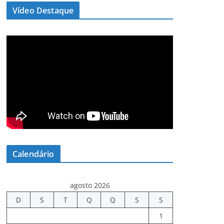
Vídeo Destaque
Calendário
agosto 2026
D
S
T
Q
Q
S
S
1