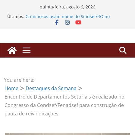
Pular
quinta-feira, agosto 6, 2026
para
Últimos:
Criminosos usam nome do Sindsef/RO no
o
WhatsApp para enganar filiados com falsos
alvarás
conteúdo
SINDSEF/RO vai ao TCU em Brasília para derrubar
“pedágio” da Dedicação Exclusiva e destravar
aposentadorias de professores transpostos
EDITAL DE CONVOCAÇÃO – ASSEMBLEIA GERAL
EXTRAORDINÁRIA
Processos de Progressão: SINDSEF/RO busca
herdeiros de servidores falecidos para liberação
de valores
You are here:
SINDSEF/RO Convoca Servidores e Herdeiros para
Home
Destaques da Semana
Atualização sobre Ações Judiciais do Anuênio e
3,17% da FUNAI
Encontro de Departamentos Setoriais é realizado no
Congresso da Condsef/Fenadsef para construção de
pauta de reivindicações