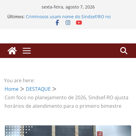
Pular
sexta-feira, agosto 7, 2026
SINDSEF/RO Convoca Servidores e Herdeiros para
para
Últimos:
Atualização sobre Ações Judiciais do Anuênio e
o
3,17% da FUNAI
Criminosos usam nome do Sindsef/RO no
conteúdo
WhatsApp para enganar filiados com falsos
alvarás
SINDSEF/RO vai ao TCU em Brasília para derrubar
“pedágio” da Dedicação Exclusiva e destravar
aposentadorias de professores transpostos
EDITAL DE CONVOCAÇÃO – ASSEMBLEIA GERAL
EXTRAORDINÁRIA
Processos de Progressão: SINDSEF/RO busca
You are here:
herdeiros de servidores falecidos para liberação
Home
DESTAQUE
de valores
Com foco no planejamento de 2026, Sindsef-RO ajusta
horários de atendimento para o primeiro bimestre