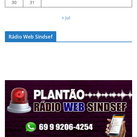
30
31
« jul
Rádio Web Sindsef