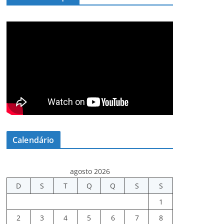
Calendário
agosto 2026
D
S
T
Q
Q
S
S
1
2
3
4
5
6
7
8