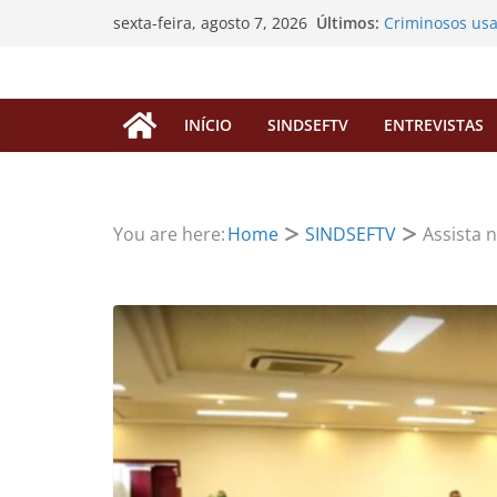
Pular
Últimos:
Criminosos us
sexta-feira, agosto 7, 2026
para
enganar filiado
SINDSEF/RO vai
o
“pedágio” da D
conteúdo
aposentadorias
INÍCIO
SINDSEFTV
ENTREVISTAS
EDITAL DE CO
EXTRAORDINÁR
Processos de P
servidores fale
SINDSEF/RO Con
You are here:
Home
SINDSEFTV
Assista 
Atualização so
FUNAI