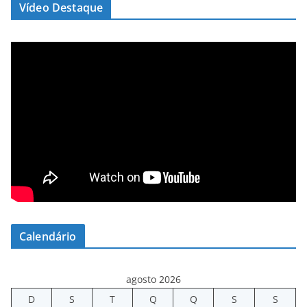
Vídeo Destaque
Calendário
agosto 2026
D
S
T
Q
Q
S
S