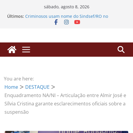
Pular
sábado, agosto 8, 2026
para
Últimos:
Criminosos usam nome do Sindsef/RO no
o
WhatsApp para enganar filiados com falsos
alvarás
conteúdo
SINDSEF/RO vai ao TCU em Brasília para derrubar
“pedágio” da Dedicação Exclusiva e destravar
aposentadorias de professores transpostos
EDITAL DE CONVOCAÇÃO – ASSEMBLEIA GERAL
EXTRAORDINÁRIA
Processos de Progressão: SINDSEF/RO busca
herdeiros de servidores falecidos para liberação
de valores
You are here:
SINDSEF/RO Convoca Servidores e Herdeiros para
Home
DESTAQUE
Atualização sobre Ações Judiciais do Anuênio e
3,17% da FUNAI
Enquadramento NA/NI – Articulação entre Almir José e
Sílvia Cristina garante esclarecimentos oficiais sobre a
suspensão