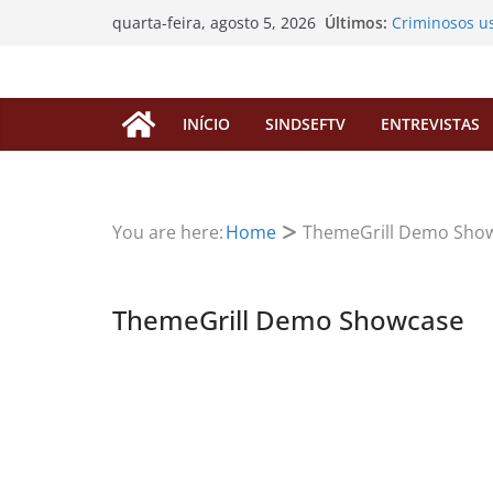
Pular
Últimos:
Criminosos u
quarta-feira, agosto 5, 2026
para
enganar filia
SINDSEF/RO v
o
“pedágio” da 
conteúdo
aposentadori
INÍCIO
SINDSEFTV
ENTREVISTAS
EDITAL DE C
EXTRAORDIN
Processos de
servidores fa
SINDSEF/RO C
You are here:
Home
ThemeGrill Demo Sho
Atualização s
FUNAI
ThemeGrill Demo Showcase