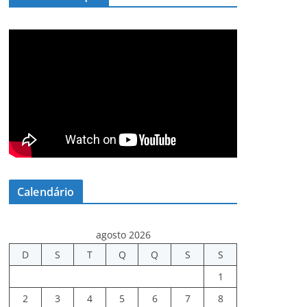
Calendário
agosto 2026
D
S
T
Q
Q
S
S
1
2
3
4
5
6
7
8