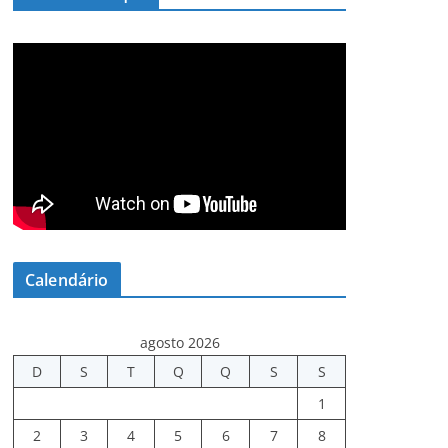
Calendário
agosto 2026
D
S
T
Q
Q
S
S
1
2
3
4
5
6
7
8