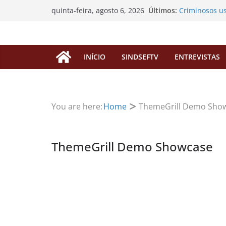
Pular
Últimos:
Criminosos u
quinta-feira, agosto 6, 2026
para
enganar filia
SINDSEF/RO va
o
“pedágio” da 
conteúdo
aposentadoria
INÍCIO
SINDSEFTV
ENTREVISTAS
EDITAL DE C
EXTRAORDINÁ
Processos de
servidores fa
SINDSEF/RO C
You are here:
Home
ThemeGrill Demo Sho
Atualização s
FUNAI
ThemeGrill Demo Showcase