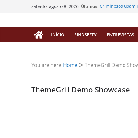
Pular
Últimos:
Criminosos usam 
sábado, agosto 8, 2026
para
enganar filiados c
SINDSEF/RO vai ao
o
“pedágio” da Dedic
conteúdo
aposentadorias de
INÍCIO
SINDSEFTV
ENTREVISTAS
EDITAL DE CONVO
EXTRAORDINÁRIA
Processos de Prog
servidores falecid
SINDSEF/RO Convoc
You are here:
Home
ThemeGrill Demo Sho
Atualização sobre
FUNAI
ThemeGrill Demo Showcase