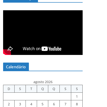
Calendário
agosto 2026
D
S
T
Q
Q
S
S
1
2
3
4
5
6
7
8