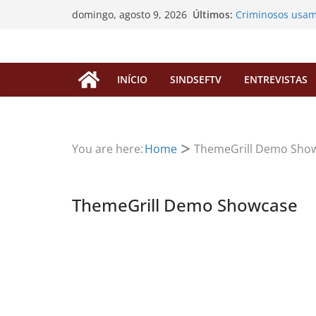
Pular
Últimos:
Criminosos usam
domingo, agosto 9, 2026
para
enganar filiados
SINDSEF/RO vai a
o
“pedágio” da Ded
conteúdo
aposentadorias d
INÍCIO
SINDSEFTV
ENTREVISTAS
EDITAL DE CONV
EXTRAORDINÁRI
Processos de Pr
servidores faleci
SINDSEF/RO Conv
You are here:
Home
ThemeGrill Demo Sho
Atualização sobr
FUNAI
ThemeGrill Demo Showcase