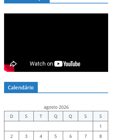
Calendário
agosto 2026
D
S
T
Q
Q
S
S
1
2
3
4
5
6
7
8