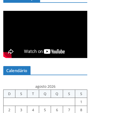
Calendário
agosto 2026
D
S
T
Q
Q
S
S
1
2
3
4
5
6
7
8