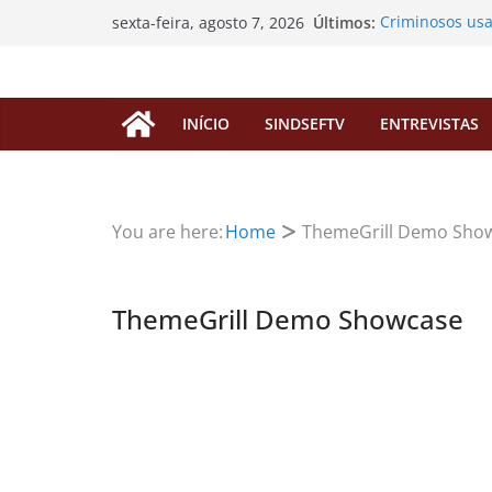
Pular
Últimos:
Criminosos us
sexta-feira, agosto 7, 2026
para
enganar filiado
SINDSEF/RO vai
o
“pedágio” da D
conteúdo
aposentadorias
INÍCIO
SINDSEFTV
ENTREVISTAS
EDITAL DE CO
EXTRAORDINÁR
Processos de P
servidores fale
SINDSEF/RO Con
You are here:
Home
ThemeGrill Demo Sho
Atualização so
FUNAI
ThemeGrill Demo Showcase