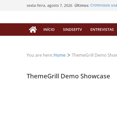
Pular
Últimos:
Criminosos us
sexta-feira, agosto 7, 2026
para
enganar filiado
SINDSEF/RO vai
o
“pedágio” da D
conteúdo
aposentadorias
INÍCIO
SINDSEFTV
ENTREVISTAS
EDITAL DE CO
EXTRAORDINÁR
Processos de P
servidores fale
SINDSEF/RO Con
You are here:
Home
ThemeGrill Demo Sho
Atualização so
FUNAI
ThemeGrill Demo Showcase