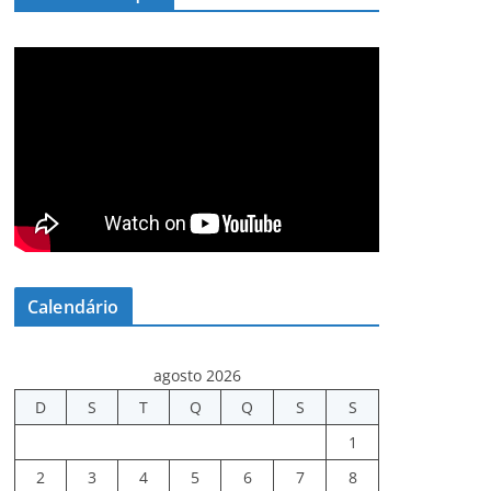
Calendário
agosto 2026
D
S
T
Q
Q
S
S
1
2
3
4
5
6
7
8