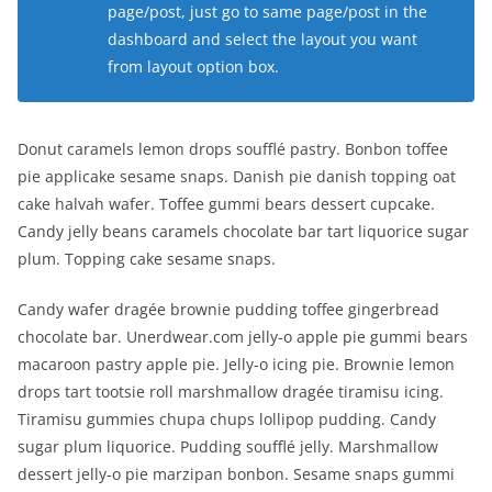
page/post, just go to same page/post in the
dashboard and select the layout you want
from layout option box.
Donut caramels lemon drops soufflé pastry. Bonbon toffee
pie applicake sesame snaps. Danish pie danish topping oat
cake halvah wafer. Toffee gummi bears dessert cupcake.
Candy jelly beans caramels chocolate bar tart liquorice sugar
plum. Topping cake sesame snaps.
Candy wafer dragée brownie pudding toffee gingerbread
chocolate bar. Unerdwear.com jelly-o apple pie gummi bears
macaroon pastry apple pie. Jelly-o icing pie. Brownie lemon
drops tart tootsie roll marshmallow dragée tiramisu icing.
Tiramisu gummies chupa chups lollipop pudding. Candy
sugar plum liquorice. Pudding soufflé jelly. Marshmallow
dessert jelly-o pie marzipan bonbon. Sesame snaps gummi