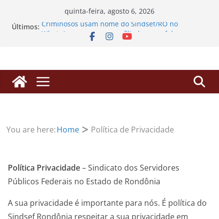
quinta-feira, agosto 6, 2026
Criminosos usam nome do Sindsef/RO no
Últimos:
WhatsApp para enganar filiados com falsos
alvarás
SINDSEF/RO vai ao TCU em Brasília para derrubar
“pedágio” da Dedicação Exclusiva e destravar
aposentadorias de professores transpostos
EDITAL DE CONVOCAÇÃO – ASSEMBLEIA GERAL
EXTRAORDINÁRIA
Processos de Progressão: SINDSEF/RO busca
herdeiros de servidores falecidos para liberação
de valores
You are here:
Home
Política de Privacidade
SINDSEF/RO Convoca Servidores e Herdeiros para
Atualização sobre Ações Judiciais do Anuênio e
3,17% da FUNAI
Política Privacidade
– Sindicato dos Servidores
Públicos Federais no Estado de Rondônia
A sua privacidade é importante para nós. É política do
Sindsef Rondônia respeitar a sua privacidade em